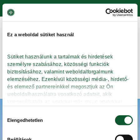
Skip to main content
Blog Archives
Ez a weboldal sütiket használ
Sárgarépa, lédig (Tóth és
Társa)
Sütiket használunk a tartalmak és hirdetések 
személyre szabásához, közösségi funkciók 
Tovább
biztosításához, valamint weboldalforgalmunk 
elemzéséhez. Ezenkívül közösségi média-, hirdető- 
és elemező partnereinkkel megosztjuk az Ön 
weboldalhasználatra vonatkozó adatait, akik 
kombinálhatják az adatokat más olyan adatokkal, 
amelyeket Ön adott meg számukra vagy az Ön által 
ISMERJE MEG A KMÉ-T
Hozzájárulás
használt más szolgáltatásokból gyűjtöttek.
RECEPTEK
Elengedhetetlen
kiválasztása
TUDÁSBÁZIS
TERMÉKKERESŐ
Beállítások