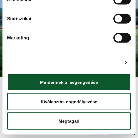
Adatkezelési tájékoztató
KAPCSOLAT
HÍRBLOG
Statisztikai
HÍRLEVÉL
NYITÓOLDAL
Marketing
Minden jog fentartva. Élelmiszerlánc-biztonsági Nonprofit Kft.
(ÉLBC Kft.) 2025.
Részletek megjelenítése
Mindennek a megengedése
Kiválasztás engedélyezése
Megtagad