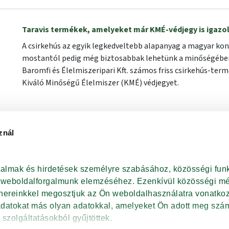
Taravis termékek, amelyeket már KMÉ-védjegy is igazo
A csirkehús az egyik legkedveltebb alapanyag a magyar ko
mostantól pedig még biztosabbak lehetünk a minőségében,
Baromfi és Élelmiszeripari Kft. számos friss csirkehús-te
Kiváló Minőségű Élelmiszer (KMÉ) védjegyet.
znál
ZATOK, LETÖLTHETŐ
rtalmak és hirdetések személyre szabásához, közösségi funk
NTUMOK
t weboldalforgalmunk elemzéséhez. Ezenkívül közösségi méd
tnereinkkel megosztjuk az Ön weboldalhasználatra vonatkozó
adatokat más olyan adatokkal, amelyeket Ön adott meg szám
AT
 szolgáltatásokból gyűjtöttek.