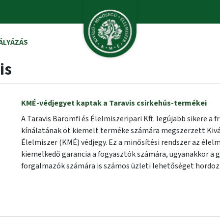
ÁLYÁZÁS
is
KMÉ-védjegyet kaptak a Taravis csirkehús-termékei
A Taravis Baromfi és Élelmiszeripari Kft. legújabb sikere a fr
kínálatának öt kiemelt terméke számára megszerzett Kiv
Élelmiszer (KMÉ) védjegy. Ez a minősítési rendszer az élel
kiemelkedő garancia a fogyasztók számára, ugyanakkor a g
forgalmazók számára is számos üzleti lehetőséget hordoz