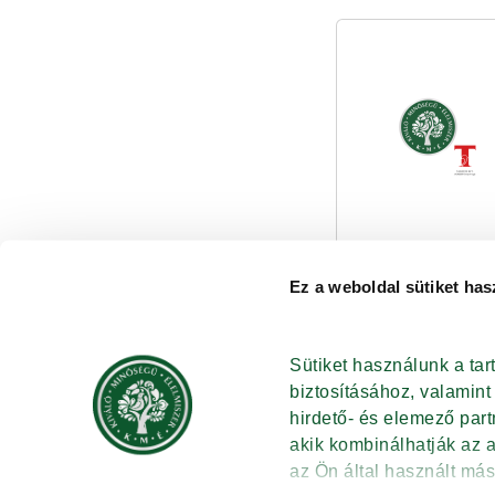
Ez a weboldal sütiket has
LEGYEN ÖN IS VÉDJEGYHASZNÁLÓ
SZABÁLY
Sütiket használunk a ta
DOKUME
VÉDJEGYHASZNÁLAT ELŐNYEI
biztosításához, valamin
HÍREK
PÁLYÁZHATÓ TERMÉKKÖRÖK
hirdető- és elemező par
GYIK
PÁLYÁZATI FOLYAMAT
akik kombinálhatják az 
KAPCSOL
SPECIÁLIS TANÚSÍTÁSI KÖVETELMÉNYEK
az Ön által használt más