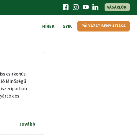
VÁSÁRLÓK
PÁLYÁZAT BENYÚJTÁSA
HÍREK
GYIK
iss csirkehús-
áló Minőségű
miszeriparban
yártók és
.
Tovább