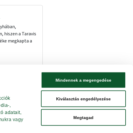
l
nyhában,
 hiszen a Taravis
rméke megkapta a
Tovább
Mindennek a megengedése
ciók 
Kiválasztás engedélyezése
LAP TETEJÉRE
ia-, 
 adatait, 
Megtagad
ukra vagy 