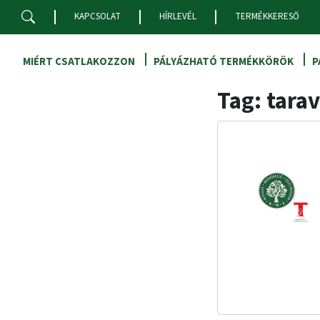
Skip to main content
KAPCSOLAT
HÍRLEVÉL
TERMÉKKERESŐ
MIÉRT CSATLAKOZZON
PÁLYÁZHATÓ TERMÉKKÖRÖK
P
Tag: tarav