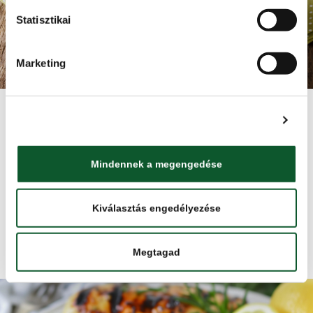
Statisztikai
Marketing
MOZZARELLÁVAL ÉS
Részletek megjelenítése
PARADICSOMMAL TÖLTÖTT
CSIRKEMELL TEJFÖLÁGYON
Mindennek a megengedése
Kiválasztás engedélyezése
Tovább
Megtagad