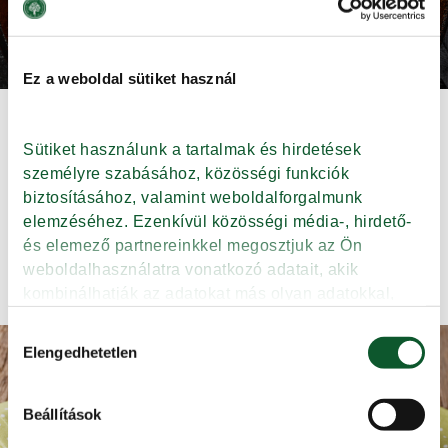
Ez a weboldal sütiket használ
KAKUKKFÜVES-CITROMOS
Sütiket használunk a tartalmak és hirdetések 
CSIRKE FELSŐCOMB
személyre szabásához, közösségi funkciók 
biztosításához, valamint weboldalforgalmunk 
elemzéséhez. Ezenkívül közösségi média-, hirdető- 
Tovább
és elemező partnereinkkel megosztjuk az Ön 
weboldalhasználatra vonatkozó adatait, akik 
kombinálhatják az adatokat más olyan adatokkal, 
amelyeket Ön adott meg számukra vagy az Ön által 
Hozzájárulás
használt más szolgáltatásokból gyűjtöttek.
Elengedhetetlen
kiválasztása
Beállítások
Adatkezelési tájékoztató