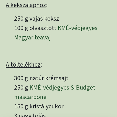
A kekszalaphoz
:
250 g vajas keksz
100 g olvasztott
KMÉ-védjegyes
Magyar teavaj
A töltelékhez
:
300 g natúr krémsajt
250 g
KMÉ-védjegyes S-Budget
mascarpone
150 g kristálycukor
3 nagy tojás