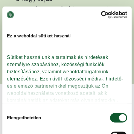
200 g étcsokoládé (60-70%-os),
felolvasztva és kissé lehűtve
1 teáskanál vaníliakivonat
Ez a weboldal sütiket használ
1 csipet só
1 evőkanál cukrozatlan kakaópor
Sütiket használunk a tartalmak és hirdetések 
(opcionális, ha intenzívebb
személyre szabásához, közösségi funkciók 
csokoládéízt szeretnél)
biztosításához, valamint weboldalforgalmunk 
elemzéséhez. Ezenkívül közösségi média-, hirdető- 
és elemező partnereinkkel megosztjuk az Ön 
ELKÉSZÍTÉSE
weboldalhasználatra vonatkozó adatait, akik 
kombinálhatják az adatokat más olyan adatokkal, 
amelyeket Ön adott meg számukra vagy az Ön által 
A kekszet daráld finomra, keverd össze
Hozzájárulás
használt más szolgáltatásokból gyűjtöttek.
Elengedhetetlen
kiválasztása
az olvasztott vajjal, majd nyomkodd
egy sütőpapírral bélelt, 22–24 cm-es