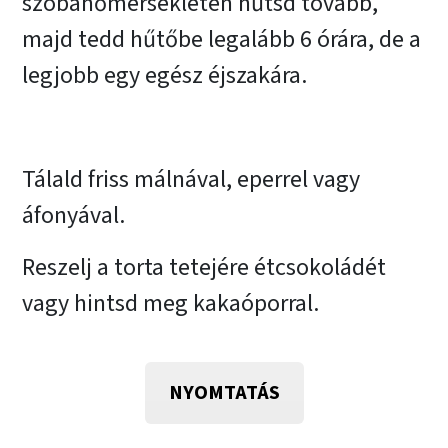
szobahőmérsékleten hűtsd tovább,
majd tedd hűtőbe legalább 6 órára, de a
legjobb egy egész éjszakára.
Tálald friss málnával, eperrel vagy
áfonyával.
Reszelj a torta tetejére étcsokoládét
vagy hintsd meg kakaóporral.
NYOMTATÁS