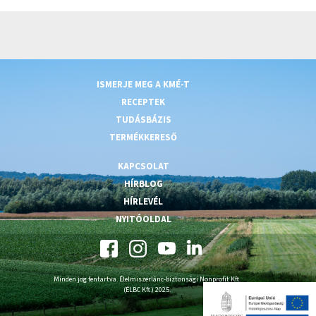
ISMERJE MEG A KMÉ-T
RECEPTEK
TUDÁSBÁZIS
TERMÉKKERESŐ
KAPCSOLAT
HÍRBLOG
HÍRLEVÉL
NYITÓOLDAL
Minden jog fentartva. Élelmiszerlánc-biztonsági Nonprofit Kft.
(ÉLBC Kft.) 2025.