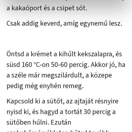
a kakaóport és a csipet sót.
Csak addig keverd, amíg egynemű lesz.
Öntsd a krémet a kihűlt kekszalapra, és
süsd 160 °C-on 50-60 percig. Akkor jó, ha
a széle már megszilárdult, a közepe
pedig még enyhén remeg.
Kapcsold ki a sütőt, az ajtaját résnyire
nyisd ki, és hagyd a tortát 30 percig a
sütőben hűlni. Ezután