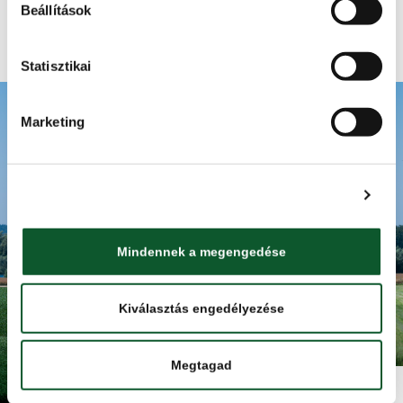
Beállítások
Adatkezelési tájékoztató
Statisztikai
ISMERJE MEG A KMÉ-T
Marketing
RECEPTEK
TUDÁSBÁZIS
TERMÉKKERESŐ
Részletek megjelenítése
KAPCSOLAT
HÍRBLOG
Mindennek a megengedése
HÍRLEVÉL
NYITÓOLDAL
Kiválasztás engedélyezése
Minden jog fentartva. Élelmiszerlánc-biztonsági Nonprofit Kft.
Megtagad
(ÉLBC Kft.) 2025.