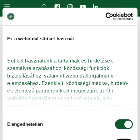
Skip to main content
Blog Archives
Ez a weboldal sütiket használ
500 ml-es Magyar 2,8%-os ESL
tej
Sütiket használunk a tartalmak és hirdetések 
Tovább
személyre szabásához, közösségi funkciók 
biztosításához, valamint weboldalforgalmunk 
elemzéséhez. Ezenkívül közösségi média-, hirdető- 
és elemező partnereinkkel megosztjuk az Ön 
weboldalhasználatra vonatkozó adatait, akik 
kombinálhatják az adatokat más olyan adatokkal, 
Mayer málnaszörp, 500 ml
amelyeket Ön adott meg számukra vagy az Ön által 
Hozzájárulás
használt más szolgáltatásokból gyűjtöttek.
Elengedhetetlen
kiválasztása
Tovább