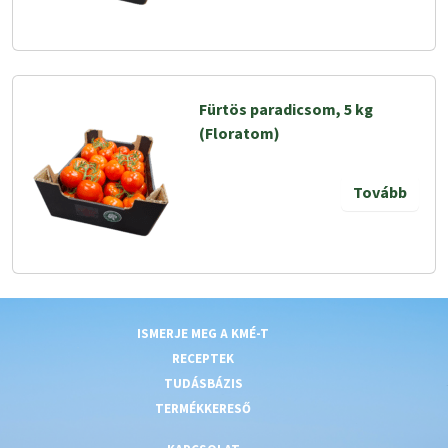
Fürtös paradicsom, 5 kg
(Floratom)
Tovább
ISMERJE MEG A KMÉ-T
RECEPTEK
TUDÁSBÁZIS
TERMÉKKERESŐ