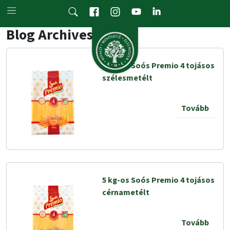
Skip to main content
Blog Archives
5 kg-os Soós Premio 4 tojásos
szélesmetélt
Tovább
5 kg-os Soós Premio 4 tojásos
cérnametélt
Tovább