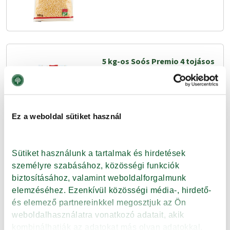
5 kg-os Soós Premio 4 tojásos
kézi tarhonya
Tovább
Ez a weboldal sütiket használ
Sütiket használunk a tartalmak és hirdetések 
személyre szabásához, közösségi funkciók 
5 kg-os Soós Premio 4 tojásos
biztosításához, valamint weboldalforgalmunk 
préselt csiga
elemzéséhez. Ezenkívül közösségi média-, hirdető- 
és elemező partnereinkkel megosztjuk az Ön 
weboldalhasználatra vonatkozó adatait, akik 
Tovább
kombinálhatják az adatokat más olyan adatokkal, 