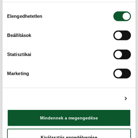
amelyeket Ön adott meg számukra vagy az Ön által 
Hozzájárulás
használt más szolgáltatásokból gyűjtöttek.
Elengedhetetlen
kiválasztása
Beállítások
5 kg-os Soós Premio 4 tojásos
Adatkezelési tájékoztató
eperlevél
Statisztikai
Tovább
Marketing
Részletek megjelenítése
5 kg-os Soós Premio 8 tojásos
szélesmetélt
Mindennek a megengedése
Tovább
Kiválasztás engedélyezése